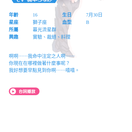
年齡
16
生日
7月30日
星座
獅子座
血型
B
所屬
暮光流星群
興趣
實驗、裁縫、料理
啊啊⋯⋯我命中注定之人啊⋯⋯
你現在在哪裡做著什麼事呢？
我好想要早點見到你啊⋯⋯嘻嘻。
台詞播放