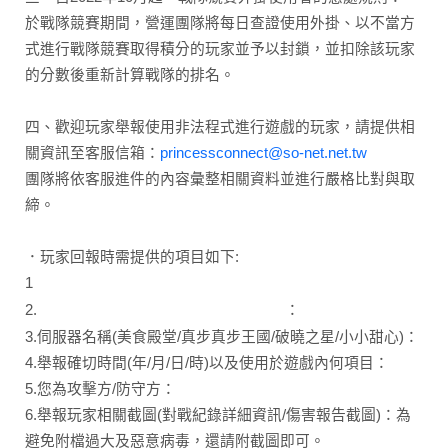
於戰隊競賽期間，營運團隊將每日查證使用外掛、以不當方
式進行戰隊競賽取得積分的玩家並予以封鎖，並扣除該玩家
的分數後重新計算戰隊的排名。
四、歡迎玩家舉報使用非法程式進行遊戲的玩家，請提供相
關資訊至客服信箱：
princessconnect@so-net.net.tw
團隊將依客服進件的內容彙整相關資料並進行嚴格比對與取
締。
．玩家回報時需提供的項目如下:
1
.資料提供者10碼ID：
2.
：
外掛玩家的遊戲暱稱或10碼ID
3.伺服器名稱(美食殿堂/真步真步王國/破曉之星/小小甜心)：
4.舉報確切時間(年/月/日/時)以及使用於遊戲內何項目：
5.您為攻擊方/防守方：
6.舉報玩家相關截圖(對戰紀錄詳細資訊/傷害報告截圖)：為
避免附檔過大及惡意病毒，還請附截圖即可。