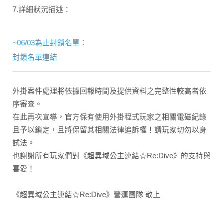
7.詳細狀況描述：
~06/03為止封鎖名單：
封鎖名單連結
外掛案件處理將依據回報時間及提供資料之完整性較高者依
序審查。
在此再次宣導，官方保有使用外掛程式玩家之相關電磁紀錄
且予以鎖定，且將保留其相關法律追訴權！請玩家切勿以身
試法。
也謝謝所有玩家們對《超異域公主連結☆Re:Dive》的支持與
喜愛！
《超異域公主連結☆Re:Dive》營運團隊 敬上