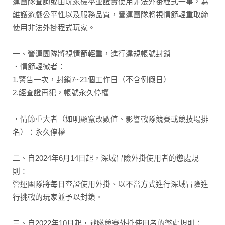
運團隊查詢或由玩家檢舉並證實使用非法外掛程式一事，為
維護遊戲公平性以及服務品質，營運團隊將視情節輕重取締
使用非法外掛程式玩家。
一、營運團隊將視情節輕重，進行違規帳號封鎖
・情節輕微者：
1.警告一次，封鎖7~21個工作日（不含例假日）
2.經查證再犯，帳號永久停權
・情節重大者（如明顯竄改數值、影響戰隊競賽或競技場排
名）：永久停權
二、自2024年6月14日起，深域冒險外掛使用者的懲處規
則：
營運團隊將每日查證使用外掛、以不當方式進行深域冒險進
行挑戰的玩家並予以封鎖。
三、自2022年10月起，戰隊競賽外掛使用者的懲處規則：