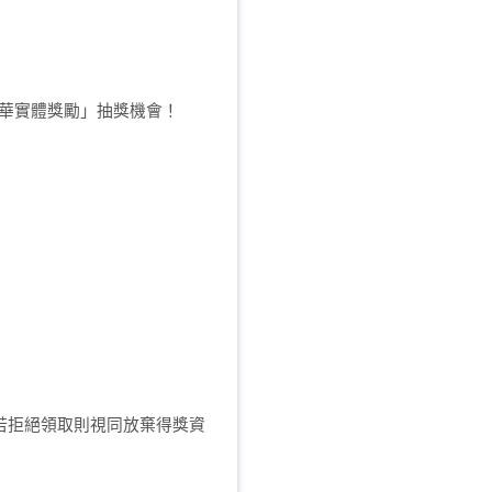
豪華實體獎勵」抽獎機會！
若拒絕領取則視同放棄得獎資