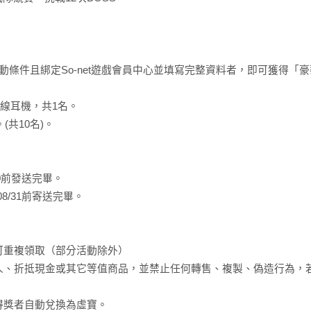
〉
活動條件且綁定So-net遊戲會員中心並填寫完整資料者，即可獲得「
 真無線耳機，共1名。
(共10名)。
20前發送完畢。
08/31前寄送完畢。
皆可重複領取（部分活動除外）
三人、折抵現金或其它等值商品，並禁止任何轉售、複製、偽造行為，
區得獎者自動兌換為虛寶。