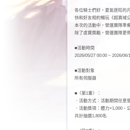
超異域公主連結☆Re：Dive
各位騎士們好，夏氣逐旺的月
快和好友相約暢玩《超異域公主
本次的活動中，營運團隊準
除了虛寶獎勵，營運團隊更
■活動時間
2026/05/27 00:00 ~ 2026/06/
■活動對象
所有伺服器
■〈第1重〉：
．活動方式：活動期間任意登
．活動獎項：體力×1,000、公
共計抽選1,800名