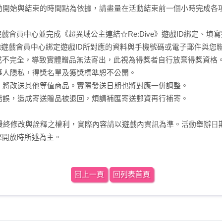
活動開始與結束的時間點為依據，請盡量在活動結束前一個小時完成各
net遊戲會員中心並完成《超異域公主連結☆Re:Dive》遊戲ID綁定、
net遊戲會員中心綁定遊戲ID所對應的資料與手機號碼或電子郵件與
或不完全，導致實體贈品無法寄出，此視為得獎者自行放棄得獎資格
當事人隱私，得獎名單及獲獎標準恕不公開。
時，將改送其他等值商品。實際發送日期也將對應一併調整。
址錯誤，造成寄送贈品被退回，煩請補匯寄送郵資再行補寄。
有活動最終修改與詮釋之權利，實際內容請以遊戲內資訊為準。活動舉辦
際開放時所述為主。
回上一頁
回列表首頁