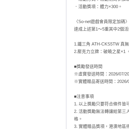
．活動獎項：體力×300。
〈So-net遊戲會員限定加碼
達成上述第1～5重其中2個
1.鐵三角 ATH-CKS5TW
2.壓克力立牌：破曉之星×1 。
■獎勵發送時間
※虛寶發送時間：2026/07/
※實體贈品寄送時間：2026/
■注意事項
1. 以上獎勵只要符合條件
2. 活動獎勵無法轉讓給第
格。
3. 實體贈品獎項，港澳地