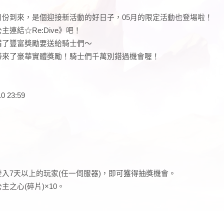
份到來，是個迎接新活動的好日子，05月的限定活動也登場啦！
連結☆Re:Dive》吧！
備了豐富獎勵要送給騎士們～
帶來了豪華實體獎勵！騎士們千萬別錯過機會喔！
10 23:59
入7天以上的玩家(任一伺服器)，即可獲得抽獎機會。
主之心(碎片)×10。