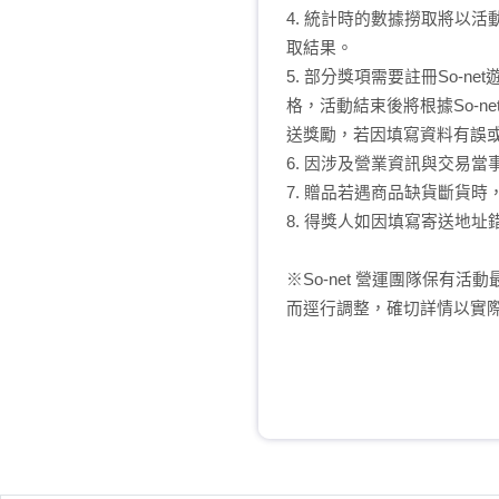
4. 統計時的數據撈取將以
取結果。
5. 部分獎項需要註冊So-
格，活動結束後將根據So-
送獎勵，若因填寫資料有誤
6. 因涉及營業資訊與交易
7. 贈品若遇商品缺貨斷貨
8. 得獎人如因填寫寄送地
※So-net 營運團隊保
而逕行調整，確切詳情以實