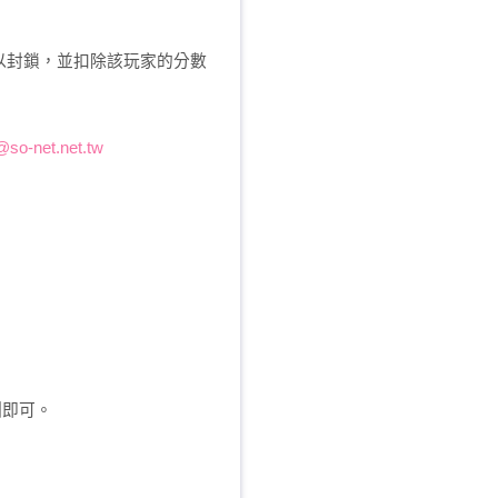
以封鎖，並扣除該玩家的分數
@so-net.net.tw
圖即可。