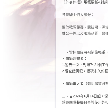
超異域公主連結☆Re：Dive
《外掛停權》規範更新&封
各位騎士們大家好：
關於戰隊競賽、競技場、深
戲公平性以及服務品質，營
一、營運團隊將視情節輕重
・情節輕微者：
1.警告一次，封鎖7~21個
2.經查證再犯，帳號永久停
・情節重大者（如明顯竄改
二、自2024年6月14日起
營運團隊將每日查證使用外