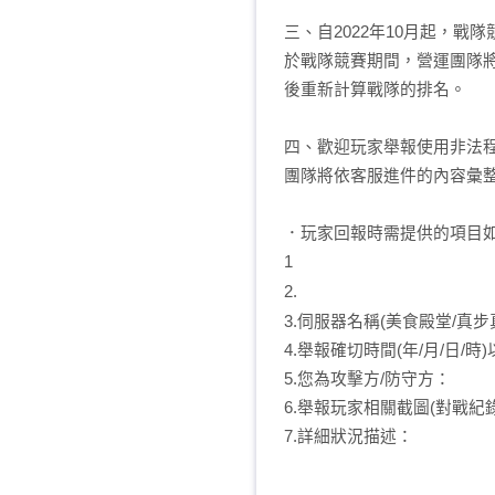
三、自2022年10月起，戰
於戰隊競賽期間，營運團隊
後重新計算戰隊的排名。
四、歡迎玩家舉報使用非法
團隊將依客服進件的內容彙
．玩家回報時需提供的項目如
1
.資料提供者10碼ID：
2.
外掛玩家的遊戲暱稱或1
3.伺服器名稱(美食殿堂/真步
4.舉報確切時間(年/月/日/
5.您為攻擊方/防守方：
6.舉報玩家相關截圖(對戰
7.詳細狀況描述：