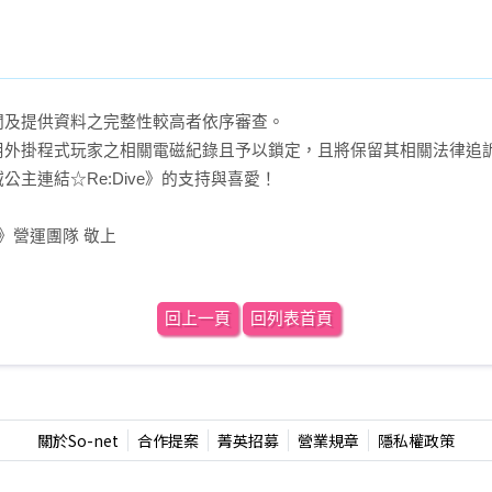
間及提供資料之完整性較高者依序審查。
用外掛程式玩家之相關電磁紀錄且予以鎖定，且將保留其相關法律追
主連結☆Re:Dive》的支持與喜愛！
e》營運團隊 敬上
回上一頁
回列表首頁
關於So-net
合作提案
菁英招募
營業規章
隱私權政策