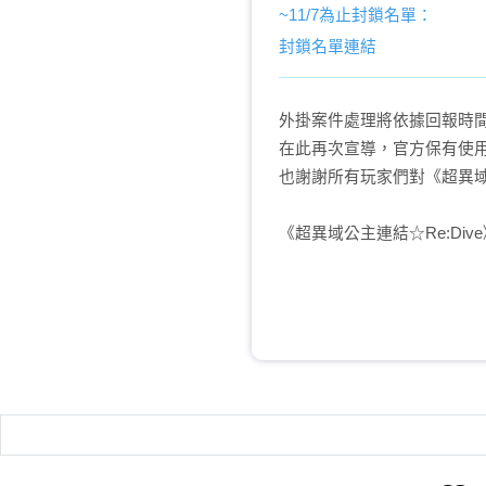
~11/7為止封鎖名單：
封鎖名單連結
外掛案件處理將依據回報時
在此再次宣導，官方保有使
也謝謝所有玩家們對《超異域公
《超異域公主連結☆Re:Div