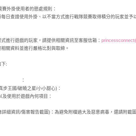
隊競賽外掛使用者的懲處規則：
將每日查證使用外掛、以不當方式進行戰隊競賽取得積分的玩家並予
程式進行遊戲的玩家，請提供相關資訊至客服信箱：
princessconnect
整相關資料並進行嚴格比對與取締。
下:
：
0碼ID
真步王國/破曉之星/小小甜心)：
時)以及使用於遊戲內何項目：
紀錄詳細資訊/傷害報告截圖)：為避免附檔過大及惡意病毒，還請附截